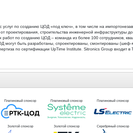
кс услуг по созданию ЦОД «под ключ», в том числе на импортонеза
 от проектирования, строительства инженерной инфраструктуры до 
х работ по созданию ЦОД – команда из более 100 сотрудников, кв
Д могут быть разработаны, спроектированы, смонтированы (шеф-м
ртиза по сертификации UpTime Institute. Sitronics Group входит 
Платиновый спонсор
Платиновый спонсор
Платиновый спонсор
Золотой спонсор
Золотой спонсор
Серебряный спонсор