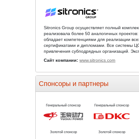
Sitronics Group осуществляет полный компле
реализовала более 50 аналогичных проектов:
обладает компетенциями для реализации все
сертификатами и дипломами. Все системы ЦО
привлечения субподрядных организаций. Экспе
Сайт компании:
www.sitronics.com
Спонсоры и партнеры
Генеральный спонсор
Генеральный спонсор
Золотой спонсор
Золотой спонсор