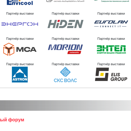
Партнёр выставки
Партнёр выставки
Партнёр выставки
Партнёр выставки
Партнёр выставки
Партнёр выставки
Партнёр выставки
Партнёр выставки
Партнёр выставки
ный форум