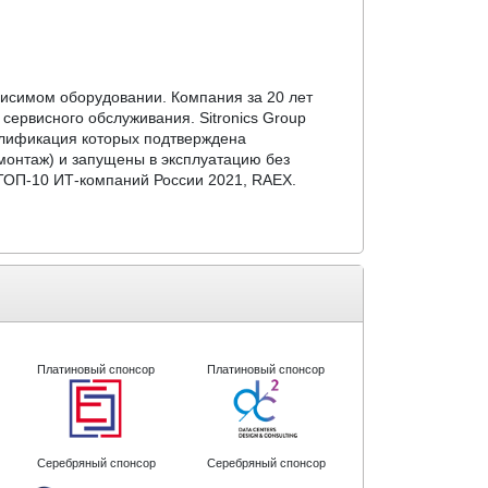
висимом оборудовании. Компания за 20 лет
сервисного обслуживания. Sitronics Group
алификация которых подтверждена
онтаж) и запущены в эксплуатацию без
в ТОП-10 ИТ-компаний России 2021, RAEX.
Платиновый спонсор
Платиновый спонсор
Серебряный спонсор
Серебряный спонсор