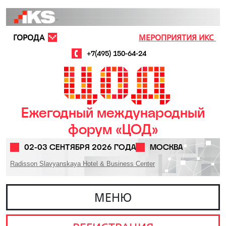
Перейти к основному содержанию
ГОРОДА
МЕРОПРИЯТИЯ ИКС
+7(495) 150-64-24
Ежегодный международный
форум «ЦОД»
02-03 СЕНТЯБРЯ 2026 ГОДА
МОСКВА
Radisson Slavyanskaya Hotel & Business Center
МЕНЮ