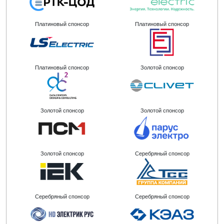
Платиновый спонсор
Платиновый спонсор
Платиновый спонсор
Золотой спонсор
Золотой спонсор
Золотой спонсор
Золотой спонсор
Серебряный спонсор
Серебряный спонсор
Серебряный спонсор