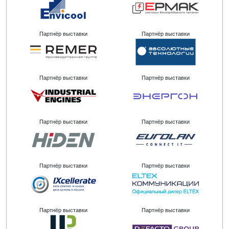
Партнёр выставки
Партнёр выставки
Партнёр выставки
Партнёр выставки
Партнёр выставки
Партнёр выставки
Партнёр выставки
Партнёр выставки
Партнёр выставки
Партнёр выставки