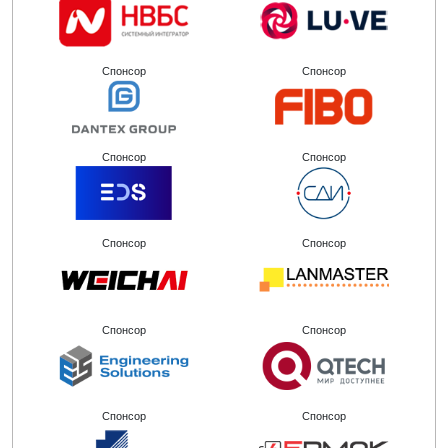
Спонсор
Спонсор
Спонсор
Спонсор
Спонсор
Спонсор
Спонсор
Спонсор
Спонсор
Спонсор