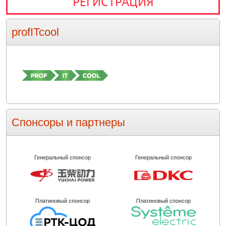
РЕГИСТРАЦИЯ
profITcool
Спонсоры и партнеры
Генеральный спонсор
Генеральный спонсор
Платиновый спонсор
Платиновый спонсор